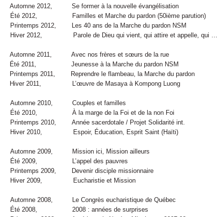
omne 2012, Se former à la nouvelle évangélisation
té 2012, Familles et Marche du pardon (50ième parution)
intemps 2012, Les 40 ans de la Marche du pardon NSM
er 2012, Parole de Dieu qui vient, qui attire et appelle, qui 
omne 2011, Avec nos frères et sœurs de la rue
é 2011, Jeunesse à la Marche du pardon NSM
ntemps 2011, Reprendre le flambeau, la Marche du pardon
ver 2011, L’œuvre de Masaya à Kompong Luong
tomne 2010, Couples et familles
é 2010, À la marge de la Foi et de la non Foi
ntemps 2010, Année sacerdotale / Projet Solidarité int.
er 2010, Espoir, Éducation, Esprit Saint (Haïti)
tomne 2009, Mission ici, Mission ailleurs
é 2009, L’appel des pauvres
ntemps 2009, Devenir disciple missionnaire
ver 2009, Eucharistie et Mission
tomne 2008, Le Congrès eucharistique de Québec
é 2008, 2008 : années de surprises