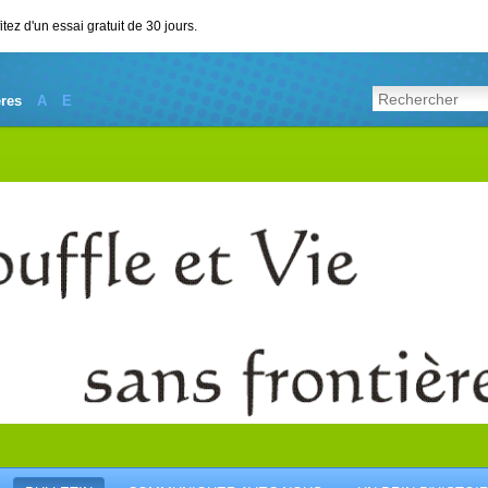
ez d'un essai gratuit de 30 jours.
ères
A
E