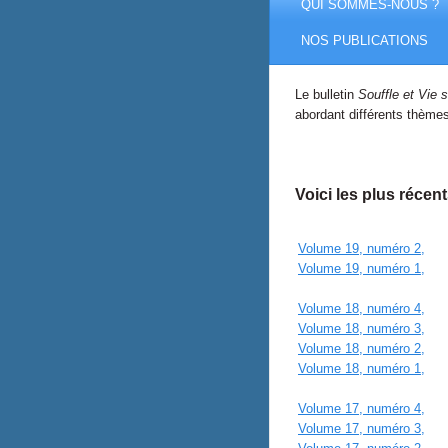
QUI SOMMES-NOUS ?
NOS PUBLICATIONS
Le bulletin
Souffle et Vie 
abordant différents thèmes 
Voici les plus récent
Volume 19, numéro 2,
Volume 19, numéro 1,
Volume 18, numéro 4,
Hi
Volume 18, numéro 3,
Ét
Volume 18, numéro 2,
Pri
Volume 18, numéro 1,
Hi
Volume 17, numéro 4,
Hi
Volume 17, numéro 3,
Ét