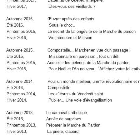
ntemps 2017, L’attentat de Québec interpelle.
ver 2017, Êtes-vous des vieillards ?
tomne 2016, Œuvrer après des enfants
té 2016, Sous le choc..
ntemps 2016, Le secret de la longévité de la Marche du pardon
ver 2016, Vie intérieure et Mission
omne 2015, Compostelle... Marcher en vue d'un passage !
é 2015, Missionnaire en paroisse…Tout un défi
ntemps 2015, Accueillir les pèlerins de la Marche du pardon
er 2015, Pour Noël et l'An nouveau, "Affichez votre foi catho
omne 2014, Pour un monde meilleur, une foi révolutionnaire et no
té 2014, Compostelle
intemps 2014, Les «Jésus» du Vendredi saint
ver 2014, Publier... Une voie d’évangélisation
tomne 2013, Le carnaval catholique
é 2013, Année de surprises
intemps 2013, Préparer la Marche du Pardon
ver 2013, La prière, d’abord!